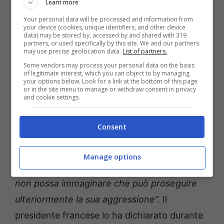
Learn more
Russia e noi europei saremo presenti a quel
Your personal data will be processed and information from
tavolo per offrire garanzie di sicurezza”,
ha
your device (cookies, unique identifiers, and other device
data) may be stored by, accessed by and shared with 319
detto Macron rivolgendosi alle truppe
partners, or used specifically by this site. We and our partners
may use precise geolocation data.
List of partners.
francesi schierate sotto l’egida della Nato alla
Some vendors may process your personal data on the basis
base militare di
Mihail Kogalniceanu
, in
of legitimate interest, which you can object to by managing
your options below. Look for a link at the bottom of this page
Romania, vicino al Mar Nero.
or in the site menu to manage or withdraw consent in privacy
and cookie settings.
Macron ha poi aggiunto:
“
Non possiamo
Consent
permetterci la minima debolezza”
verso
Mosca
e
“dobbiamo rafforzare la credibilità
Manage options
della nostra dissuasione affinché la Russia
non possa immaginare che può proseguire
ulteriormente la sua aggressione”.
Il
presidente francese lo ha dichiarato durante