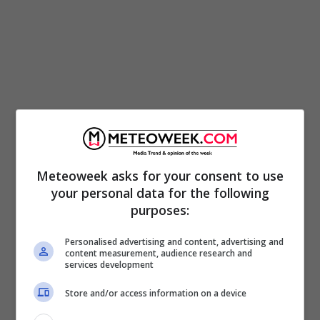
Il presidente francese,
Emmanuel Macron
, ha
insistito sulla necessità di
avviare trattative
Meteoweek asks for your consent to use
your personal data for the following
tra Russia e Ucraina per arrivare a un
purposes:
cessate il fuoco
. Macron ha promesso
garanzie europee a Kiev dopo aver definito la
Personalised advertising and content, advertising and
content measurement, audience research and
Russia
“una potenza temibile”
con cui gli
services development
europei
“non vogliono la guerra”
.
“
Il
Store and/or access information on a device
presidente ucraino dovrà negoziare con la