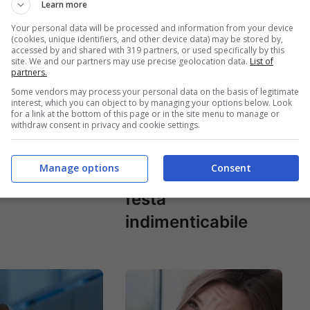
Learn more
Your personal data will be processed and information from your device
(cookies, unique identifiers, and other device data) may be stored by,
accessed by and shared with 319 partners, or used specifically by this
site. We and our partners may use precise geolocation data.
List of
partners.
Some vendors may process your personal data on the basis of legitimate
interest, which you can object to by managing your options below. Look
een, da
Halloween non è
for a link at the bottom of this page or in the site menu to manage or
withdraw consent in privacy and cookie settings.
iene la festa
solo dolcetto o
uove tanta
scherzetto: 6 idee
Manage options
Consent
originali per una
festa
indimenticabile