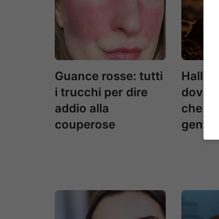
Guance rosse: tutti
Hallow
i trucchi per dire
dove v
addio alla
che m
couperose
gente