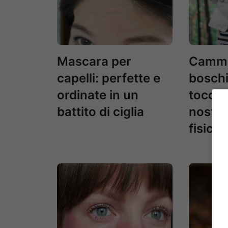
Mascara per
Cammi
capelli: perfette e
boschi
ordinate in un
toccas
battito di ciglia
nostro 
fisico