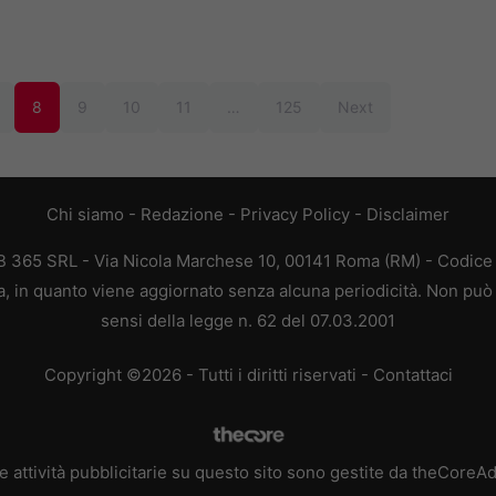
8
9
10
11
…
125
Next
Chi siamo
-
Redazione
-
Privacy Policy
-
Disclaimer
365 SRL - Via Nicola Marchese 10, 00141 Roma (RM) - Codice F
 in quanto viene aggiornato senza alcuna periodicità. Non può 
sensi della legge n. 62 del 07.03.2001
Copyright ©2026 - Tutti i diritti riservati -
Contattaci
e attività pubblicitarie su questo sito sono gestite da theCoreA