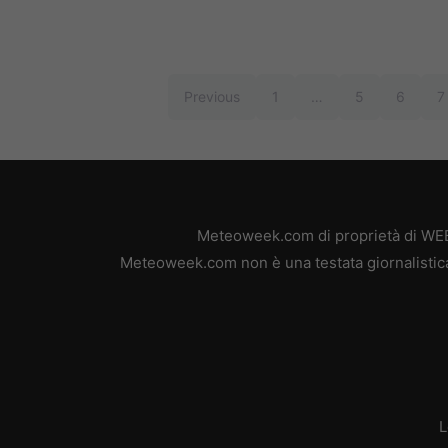
Previous
1
…
5
6
7
Meteoweek.com di proprietà di WEB 
Meteoweek.com non è una testata giornalistica,
L