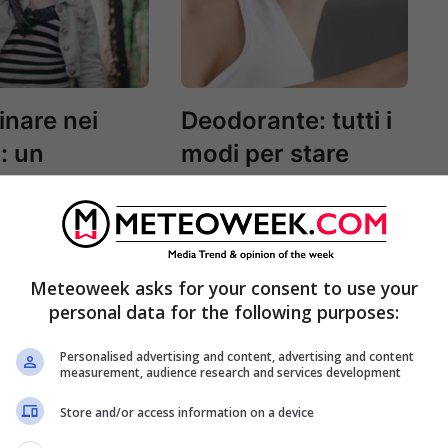
nare nei
Deodorante: tutti i
: un
modi per stare
ana per il
bene e sentirsi
equilibrio,
freschi
 e mentale
Meteoweek asks for your consent to use your
personal data for the following purposes:
Personalised advertising and content, advertising and content
measurement, audience research and services development
Store and/or access information on a device