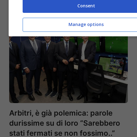
terrificante
Consent
Manage options
Arbitri, è già polemica: parole
durissime su di loro “Sarebbero
stati fermati se non fossimo..”