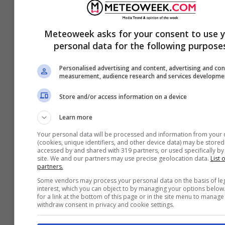
segnale sul futuro del calciatore:
nessun dubbio, si farà così
Meteoweek asks for your consent to use 
personal data for the following purposes
Personalised advertising and content, advertising and co
measurement, audience research and services developme
Store and/or access information on a device
Learn more
Your personal data will be processed and information from your 
(cookies, unique identifiers, and other device data) may be stored
accessed by and shared with 319 partners, or used specifically by 
site. We and our partners may use precise geolocation data.
List o
partners.
Some vendors may process your personal data on the basis of leg
interest, which you can object to by managing your options below
for a link at the bottom of this page or in the site menu to manage
Cassano smonta i tifosi: la sua
withdraw consent in privacy and cookie settings.
previsione sulla big italiana è