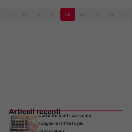
…
29
30
31
32
33
34
35
…
Articoli recenti
Corrente elettrica: come
scegliere l’offerta più
vantaggiosa