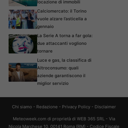
locazione di immobili
Calciomercato: il Torino
vuole alzare l’asticella a
gennaio
La Serie A torna a far gola:
due attaccanti vogliono
tornare
Luce e gas, la classifica di
Altroconsumo: quali
aziende garantiscono il
miglior servizio
Chi siamo
-
Redazione
-
Privacy Policy
-
Disclaimer
Meteoweek.com di proprietà di WEB 365 SRL - Via
Nicola Marchese 10, 00141 Roma (RM) - Codice Fiscale