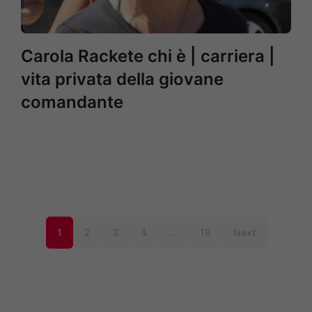
Carola Rackete chi è | carriera |
vita privata della giovane
comandante
1
2
3
4
…
18
Next