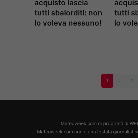
acquisto lascia
acquis
tutti sbalorditi: non
tutti s
lo voleva nessuno!
lo vol
1
2
3
Meteoweek.com di proprietà di WEB 
Meteoweek.com non è una testata giornalistica,