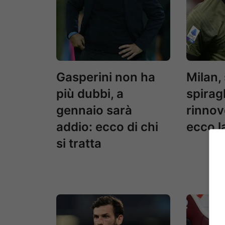
Gasperini non ha
Milan,
più dubbi, a
spiragl
gennaio sarà
rinnov
addio: ecco di chi
ecco l
si tratta