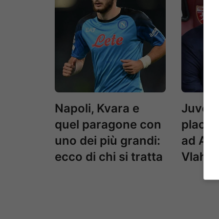
Napoli, Kvara e
Juvent
quel paragone con
placan
uno dei più grandi:
ad Alle
ecco di chi si tratta
Vlahov