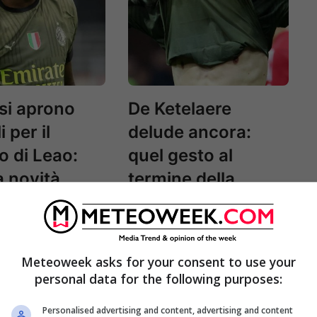
 si aprono
De Ketelaere
i per il
delude ancora:
o di Leao:
quel gesto al
a novità
termine della
partita ha fatto
infuriare i tifosi
Meteoweek asks for your consent to use your
personal data for the following purposes:
Personalised advertising and content, advertising and content