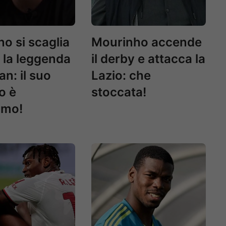
o si scaglia
Mourinho accende
 la leggenda
il derby e attacca la
an: il suo
Lazio: che
o è
stoccata!
imo!