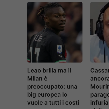
Leao brilla ma il
Cassa
Milan è
ancora
preoccupato: una
Mourin
big europea lo
parago
vuole a tutti i costi
infuriar