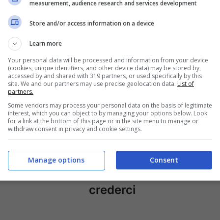
measurement, audience research and services development
Store and/or access information on a device
Learn more
Your personal data will be processed and information from your device
(cookies, unique identifiers, and other device data) may be stored by,
accessed by and shared with 319 partners, or used specifically by this
site. We and our partners may use precise geolocation data.
List of
partners.
Some vendors may process your personal data on the basis of legitimate
us, non si
Allegri svela un
interest, which you can object to by managing your options below. Look
for a link at the bottom of this page or in the site menu to manage or
o le critiche
aneddoto
withdraw consent in privacy and cookie settings.
gri: c’entra
incredibile su
ic
Vlahovic: i tifosi
Manage options
Consent
non potevano
crederci