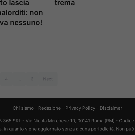
to lascia
trema
balorditi: non
eva nessuno!
4
…
6
Next
Chi siamo
-
Redazione
-
Privacy Policy
-
Disclaimer
365 SRL - Via Nicola Marchese 10, 00141 Roma (RM) - Codice F
 in quanto viene aggiornato senza alcuna periodicità. Non può 