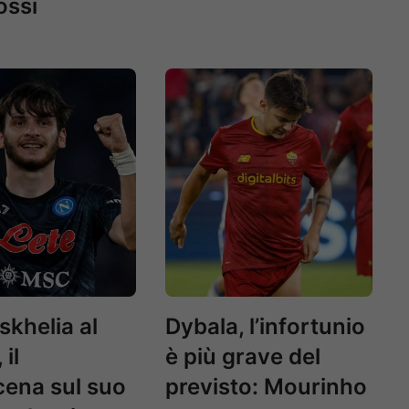
ossi
skhelia al
Dybala, l’infortunio
 il
è più grave del
cena sul suo
previsto: Mourinho