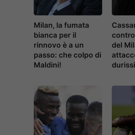
Milan, la fumata
Cassan
bianca per il
contro
rinnovo è a un
del Mil
passo: che colpo di
attacc
Maldini!
duriss