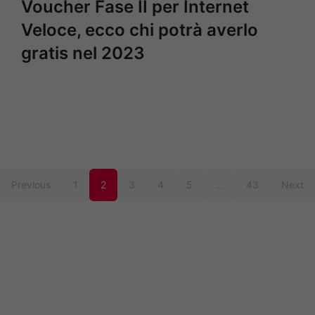
Voucher Fase II per Internet
Veloce, ecco chi potrà averlo
gratis nel 2023
Previous
1
2
3
4
5
…
43
Next