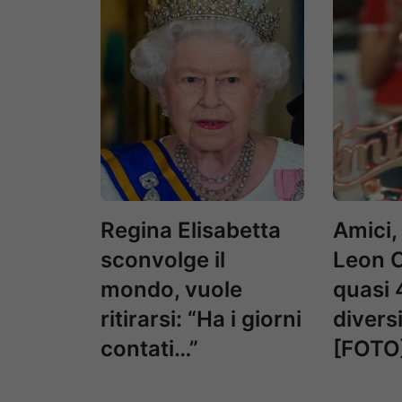
Regina Elisabetta
Amici,
sconvolge il
Leon C
mondo, vuole
quasi 
ritirarsi: “Ha i giorni
divers
contati…”
[FOTO