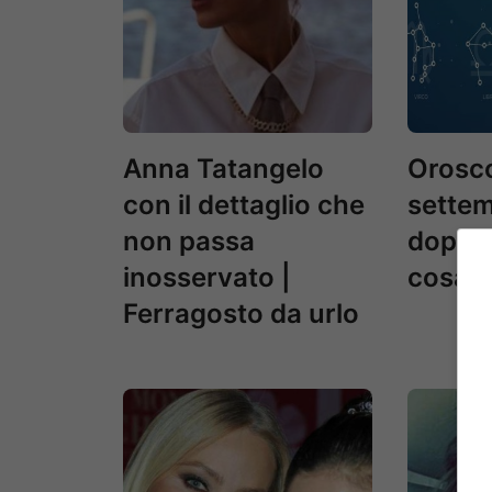
Anna Tatangelo
Orosc
con il dettaglio che
settem
non passa
dopo s
inosservato |
cosa c
Ferragosto da urlo