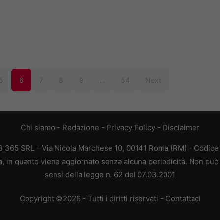
5
6
7
8
9
…
54
Next
Chi siamo
-
Redazione
-
Privacy Policy
-
Disclaimer
365 SRL - Via Nicola Marchese 10, 00141 Roma (RM) - Codice F
 in quanto viene aggiornato senza alcuna periodicità. Non può 
sensi della legge n. 62 del 07.03.2001
Copyright ©2026 - Tutti i diritti riservati -
Contattaci