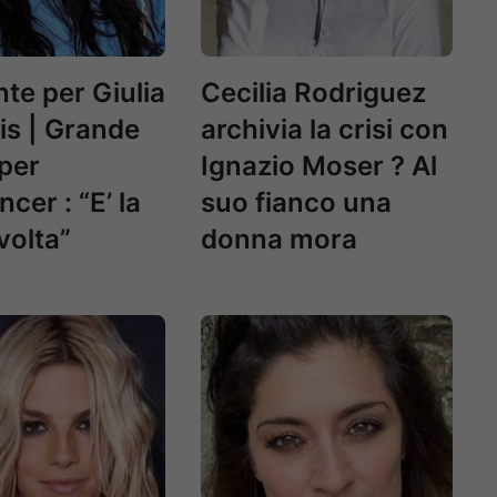
nte per Giulia
Cecilia Rodriguez
lis | Grande
archivia la crisi con
per
Ignazio Moser ? Al
encer : “E’ la
suo fianco una
volta”
donna mora