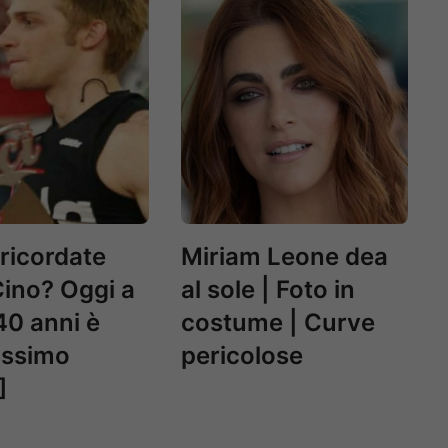
 ricordate
Miriam Leone dea
ino? Oggi a
al sole | Foto in
40 anni è
costume | Curve
issimo
pericolose
]