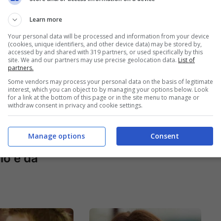
Learn more
Your personal data will be processed and information from your device
(cookies, unique identifiers, and other device data) may be stored by,
accessed by and shared with 319 partners, or used specifically by this
site. We and our partners may use precise geolocation data.
List of
partners.
Some vendors may process your personal data on the basis of legitimate
interest, which you can object to by managing your options below. Look
c’è tra le mie
Carlo Conti crisi
for a link at the bottom of this page or in the site menu to manage or
withdraw consent in privacy and cookie settings.
?” Si
con la moglie | Il
menta in
periodo buio del
Manage options
Consent
 il suo
conduttore
io è da