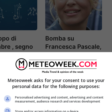
opo di
Bomba su
bre , segno
Francesca Pascale,
egno : ecco
la rivelazione:
i attende
“Berlusconi l’ha
tradita con…”
Meteoweek asks for your consent to use your
personal data for the following purposes:
Personalised advertising and content, advertising and content
measurement, audience research and services development
Store and/or access information on a device