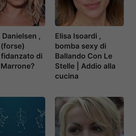
i Danielsen ,
Elisa Isoardi ,
l (forse)
bomba sexy di
fidanzato di
Ballando Con Le
Marrone?
Stelle | Addio alla
cucina