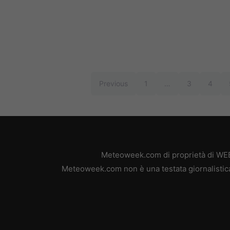
Previous
1
…
3
4
Meteoweek.com di proprietà di WEB 
Meteoweek.com non è una testata giornalistica,