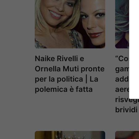
Naike Rivelli e
“Cosa 
Ornella Muti pronte
gambe
per la politica | La
addor
polemica è fatta
aereo e
risvegl
brividi